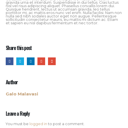
gravida urna et interdum. Suspendisse in dui tellus. Cras luctus
nisl vel risus adipiscing aliquet. Phasellus convallis lorem dui.
Quisque hendrerit, lectus ut accumsan gravida, leo tellus
porttitor mi, ac mattis eros nunc vel enim. Nulla facilisi. Nam non
nulla sed nibh sodales auctor eget non augue. Pellentesque
sollicitudin consectetur mauris, eu mattis mi dictum ac. Etiam
et sapien eu nisl dapibus fermentum et nec tortor.
Share this post
Author
Galo Malavasi
Leave a Reply
You must be
logged in
to post a comment.