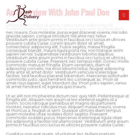
An Interview With John Paul Doe
Lorem ipsum dolor sit amet, consectetur adipiscing elit.
Curabitur lectus lacus, rutrum sit amet placerat et, bibendum
nec mauris. Duis molestie, purus eget placerat viverra, nisi odio
gravida sapien, congue tincidunt nisl ante nec tellus.
Vestibulum ante ipsum primis in faucibus orci luctus et ultrices
posuere cubilia Curae; Lorem ipsum dolor sit amet,
consectetur adipiscing elit. Fusce sagittis, massa fringilla
consequat blandit, mauris ligula porta nisi, non tristique enim
sapien vel nisl. Suspendisse vestibulum lobortis dapibus.
Vestibulum ante ipsum primis in faucibus orci luctus et ultrices
posuere cubilia Curae; Praesent nec tempus nibh. Donec mollis
commodo metus et fringilla. Etiam venenatis, diam id
adipiscing convallis, nisi eros lobortis tellus, feugiat adipiscing
ante ante sit amet dolor. Vestibulum vehicula scelerisque
facilisis. Sed faucibus placerat bibendum. Maecenas sollicitudin
commodo justo, quis hendrerit leo consequat ac. Proin sit
amet risus sapien, eget interdum dui. Proin justo sapien, varius
sit amet hendrerit id, egestas quis mauris.
Ut ac elit non mi pharetra dictum nec quis nibh. Pellentesque ut
fringilla elit. Aliquam non ipsum id leo eleifend sagittis id a
lorem. Sociis natoque penatibus et magnis dis parturient
montes, nascetur ridiculus mus. Aliquam massa mauris, viverra
et rhoncus a, feugiat ut sem. Quisque ultricies diam tempus
quam molestie vitae sodales dolor sagittis. Praesent
commodo sodales purus. Maecenas scelerisque ligula vitae
leo adipiscing a facilisis nisl ullamcorper. Vestibulum ante ipsum
primis in faucibus orci luctus et ultrices posuere cubilia Curae;
Curabitur non erat quam, id volutpat leo. Nullam pretium